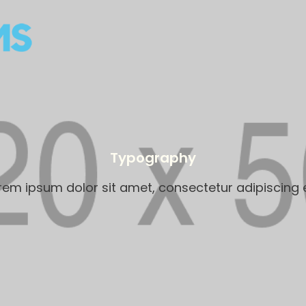
Typography
rem ipsum dolor sit amet, consectetur adipiscing el