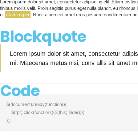
Lorem ipsum dolor sit amet,
consectetur
adipiscing elit. Etiam tristi
finibus mollis velit. Proin sagittis purus eget nulla blandit, eu rhoncu
ut
ullamcorper
. Nunc a arcu sit amet eros posuere condimentum non 
Blockquote
Lorem ipsum dolor sit amet, consectetur adipisc
mi. Maecenas metus nisi, conv allis sit amet met
Code
$(document).ready(function(){

    $("p").click(function(){$(this).hide();});

});