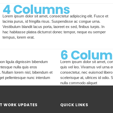
4 Columns
Lorem ipsum dolor sit amet, consectetur adipiscing elit. Fusce et
lacinia purus, id fringilla risus. Suspendisse ac congue urna.
Vestibulum blandit lacus porta, laoreet ex sed, finibus turpis. In
hac habitasse platea dictumst donec tempor, neque eu semper
tempus, lorem erat.
6 Colum
 non ligula dignissim bibendum
Lorem ipsum dolor sit amet, cons
ntesque nulla quis eros
quis vel leo. Vivamus vel urna e
t. Nullam lorem nisl, bibendum et
consectetur, nec euismod libero 
 eget pellentesque nunc interdum
scelerisque at, ultrices id odio.
nulla commodo aliquet
T WORK UPDATES
QUICK LINKS